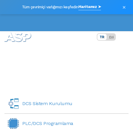
×
Haritamız ➤
Tüm çevrimiçi varlığımızı keşfedin
TR
EN
HİZMETLERİMİZ
DCS Sistem Kurulumu
PLC/DCS Programlama