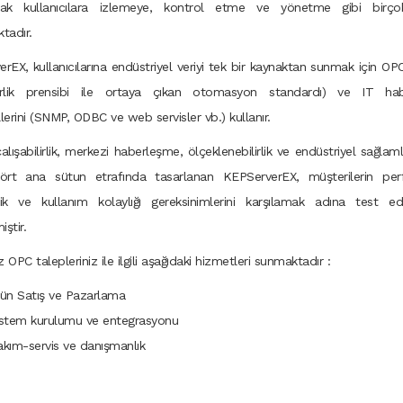
rak kullanıcılara izlemeye, kontrol etme ve yönetme gibi birç
tadır.
rEX, kullanıcılarına endüstriyel veriyi tek bir kaynaktan sunmak için OPC 
ilirlik prensibi ile ortaya çıkan otomasyon standardı) ve IT ha
lerini (SNMP, ODBC ve web servisler vb.) kullanır.
 çalışabilirlik, merkezi haberleşme, ölçeklenebilirlik ve endüstriyel sağlam
ört ana sütun etrafında tasarlanan KEPServerEX, müşterilerin per
rlik ve kullanım kolaylığı gereksinimlerini karşılamak adına test e
iştir.
OPC talepleriniz ile ilgili aşağıdaki hizmetleri sunmaktadır :
ün Satış ve Pazarlama
istem kurulumu ve entegrasyonu
kım-servis ve danışmanlık