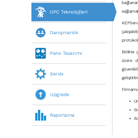
bağlana
sağlamak
OPC Teknolojileri
KEPServe
çalışab
Danışmanlık
protokol
Birlikte
Pano Tasarımı
üzere d
güvenili
Servis
geliştirilm
Firmamız 
Upgrade
Ür
S
Raporlama
Ba