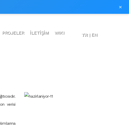
×
PROJELER
İLETİŞİM
WIKI
TR
EN
cısıdır.
n verisi
ımlarına