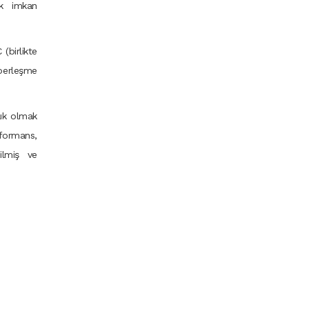
ok imkan
(birlikte
berleşme
lık olmak
formans,
dilmiş ve