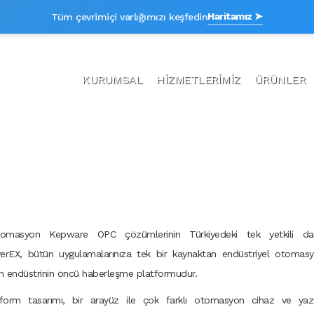
Haritamız ➤
Tüm çevrimiçi varlığımızı keşfedin
KURUMSAL
HİZMETLERİMİZ
ÜRÜNLER
İZ
masyon Kepware OPC çözümlerinin Türkiyedeki tek yetkili dağıtı
erEX, bütün uygulamalarınıza tek bir kaynaktan endüstriyel otomasyo
n endüstrinin öncü haberleşme platformudur.
form tasarımı, bir arayüz ile çok farklı otomasyon cihaz ve yazıl