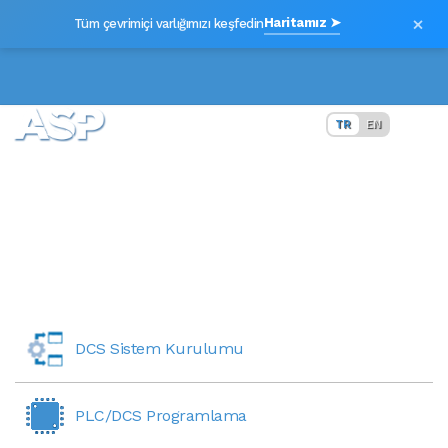
×
Haritamız ➤
Tüm çevrimiçi varlığımızı keşfedin
TR
EN
HİZMETLERİMİZ
DCS Sistem Kurulumu
PLC/DCS Programlama