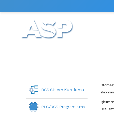
HİZMETLERİM
Otomasy
DCS Sistem Kurulumu
ekipman s
İşletmen
PLC/DCS Programlama
DCS sist