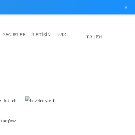
×
PROJELER
İLETİŞİM
WIKI
TR
EN
kaliteli
ladığınız