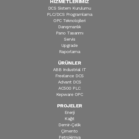
HİZMETLERİMİZ
DCS Sistem Kurulumu
PLC/DCS Programlama
OPC Teknolojileri
Danışmanlık
Pano Tasarımı
Servis
Upgrade
Raporlama
ÜRÜNLER
ABB Industrial IT
Freelance DCS
Advant DCS
AC500 PLC
Kepware OPC
PROJELER
Enerji
Kağıt
Demir-Çelik
Çimento
Petrokimya