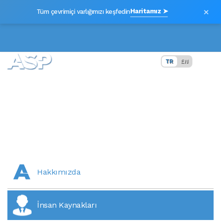
×
Haritamız ➤
Tüm çevrimiçi varlığımızı keşfedin
TR
EN
İnsan Kaynakları
Hakkımızda
İnsan Kaynakları