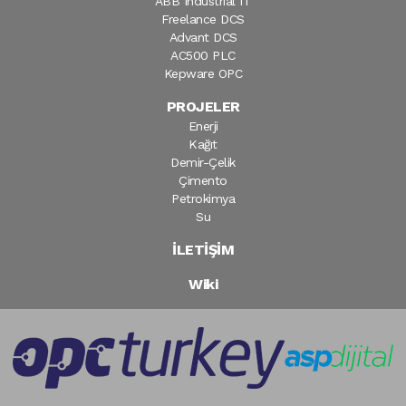
ABB Industrial IT
Freelance DCS
Advant DCS
AC500 PLC
Kepware OPC
PROJELER
Enerji
Kağıt
Demir-Çelik
Çimento
Petrokimya
Su
İLETİŞİM
Wiki